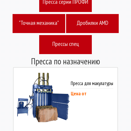
Пресcа серии ПРОФИ
"Точная механика"
Дробилки AMD
Прессы спец
Пресса по назначению
назначения
Пресса для макулатуры
Цена от